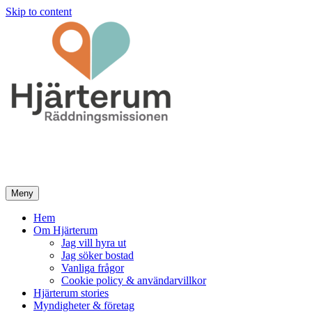
Skip to content
Hjärterum
Extrarum blir hjärterum
Meny
Hem
Om Hjärterum
Jag vill hyra ut
Jag söker bostad
Vanliga frågor
Cookie policy & användarvillkor
Hjärterum stories
Myndigheter & företag