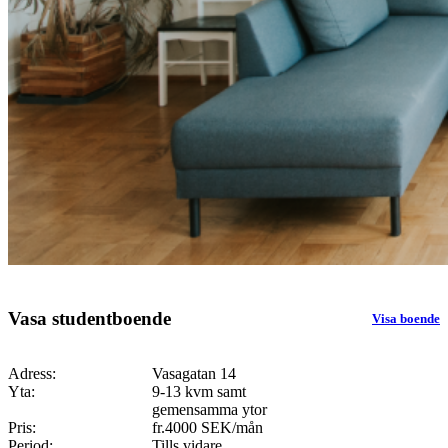
Vasa studentboende
Visa boende
Adress:
Vasagatan 14
Yta:
9-13 kvm samt
gemensamma ytor
Pris:
fr.4000 SEK/mån
Period:
Tills vidare