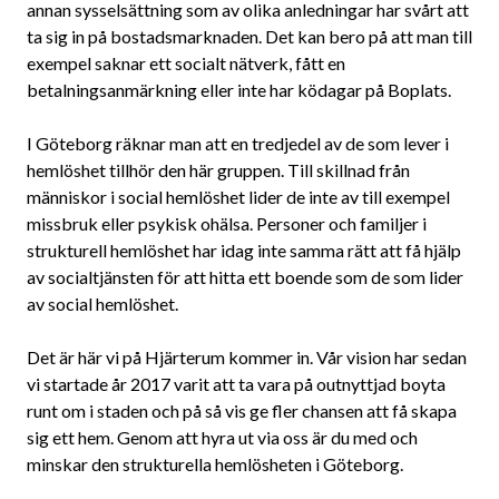
annan sysselsättning som av olika anledningar har svårt att
ta sig in på bostadsmarknaden. Det kan bero på att man till
exempel saknar ett socialt nätverk, fått en
betalningsanmärkning eller inte har ködagar på Boplats.
I Göteborg räknar man att en tredjedel av de som lever i
hemlöshet tillhör den här gruppen. Till skillnad från
människor i social hemlöshet lider de inte av till exempel
missbruk eller psykisk ohälsa. Personer och familjer i
strukturell hemlöshet har idag inte samma rätt att få hjälp
av socialtjänsten för att hitta ett boende som de som lider
av social hemlöshet.
Det är här vi på Hjärterum kommer in. Vår vision har sedan
vi startade år 2017 varit att ta vara på outnyttjad boyta
runt om i staden och på så vis ge fler chansen att få skapa
sig ett hem. Genom att hyra ut via oss är du med och
minskar den strukturella hemlösheten i Göteborg.