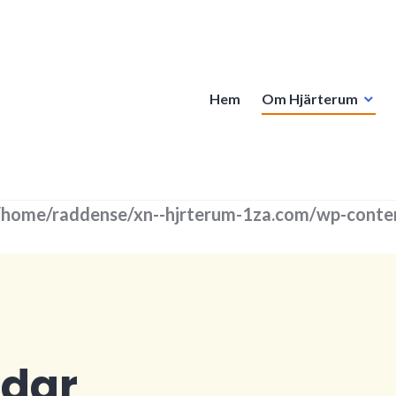
Hem
Om Hjärterum
/home/raddense/xn--hjrterum-1za.com/wp-conten
rdar