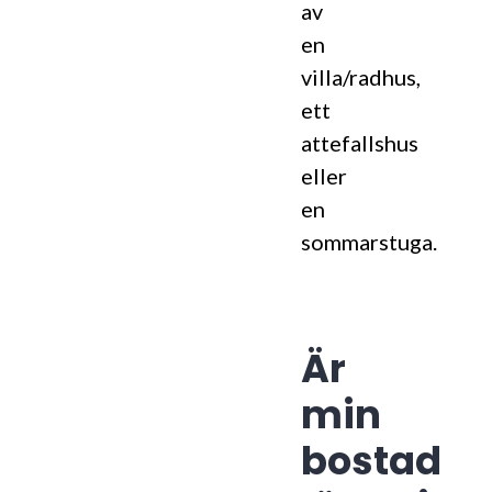
av
en
villa/radhus,
ett
attefallshus
eller
en
sommarstuga.
Är
min
bostad