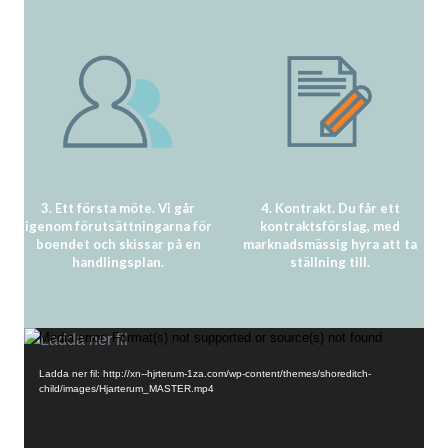
3. Ett första möte. Vi går
4. Kontrakt. Du får ett
igenom förutsättningarna för
kontraktsförslag, med
boendet och skissar på en
marknadsmässig hyra att ta
handlingsplan.
ställning till.
Videospelare
Media error: Format(s) not supported or source(s) not found
Ladda ner fil: http://xn--hjrterum-1za.com/wp-content/themes/shoreditch-
child/images/Hjarterum_MASTER.mp4