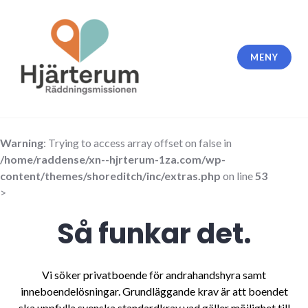
Skip
to
content
MENY
Warning
: Trying to access array offset on false in
/home/raddense/xn--hjrterum-1za.com/wp-
content/themes/shoreditch/inc/extras.php
on line
53
>
Så funkar det.
Vi söker privatboende för andrahandshyra samt
inneboendelösningar. Grundläggande krav är att boendet
ska uppfylla svenska standardkrav vad gäller möjlighet till